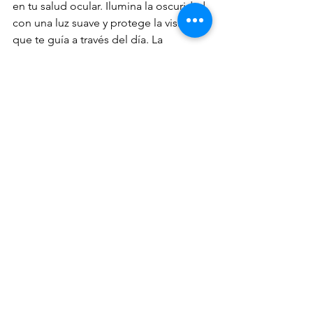
en tu salud ocular. Ilumina la oscuridad 
con una luz suave y protege la visión 
que te guía a través del día. La 
tecnología es una aliada, pero 
debemos utilizarla con sabiduría para 
preservar nuestra salud visual a largo 
plazo. 
Riesgos celular en la noche
Usar celular en la noche
Oftalmologia
Ver todo
Entradas recientes