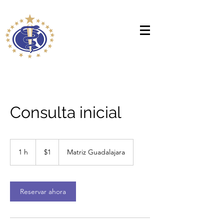
Consulta inicial
1
peso
1 h
1
$1
Matriz Guadalajara
mexicano
Reservar ahora