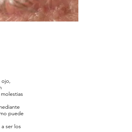
 ojo,
n
 molestias
mediante
como puede
 a ser los