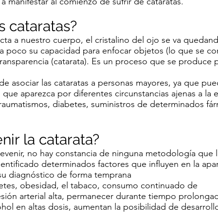
a manifestar al comienzo de sufrir de cataratas.
s cataratas?
ta a nuestro cuerpo, el cristalino del ojo se va quedand
 a poco su capacidad para enfocar objetos (lo que se c
transparencia (catarata). Es un proceso que se produce 
de asociar las cataratas a personas mayores, ya que pu
o que aparezca por diferentes circunstancias ajenas a la
raumatismos, diabetes, suministros de determinados fá
nir la catarata?
revenir, no hay constancia de ninguna metodología que 
dentificado determinados factores que influyen en la apa
n su diagnóstico de forma temprana
etes, obesidad, el tabaco, consumo continuado de
esión arterial alta, permanecer durante tiempo prolongad
hol en altas dosis, aumentan la posibilidad de desarroll