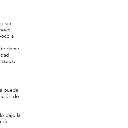
o sin
onoce
poco a
ede darse
 edad
rmacos,
la pueda
rición de
o bajo la
o de