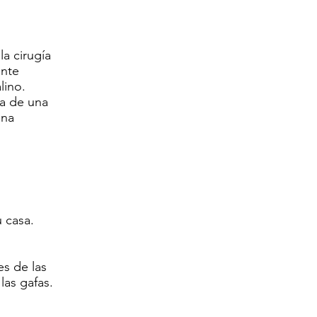
la cirugía
ente
lino.
ta de una
una
 casa.
es de las
las gafas.